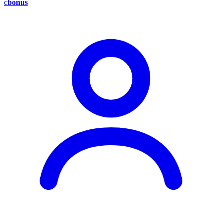
c
bonus