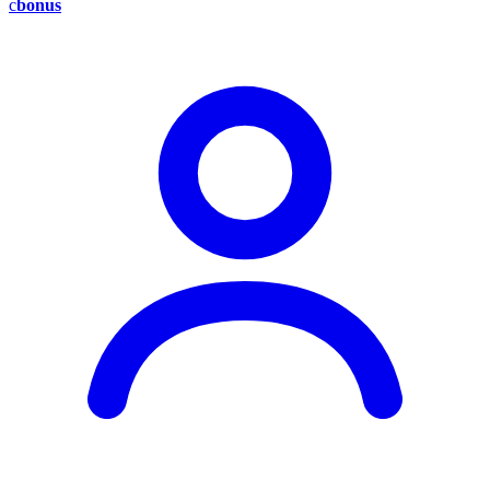
c
bonus