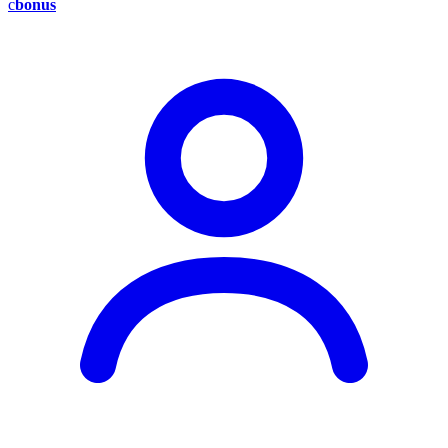
c
bonus