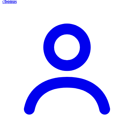
c
bonus