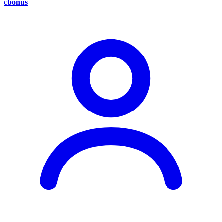
c
bonus