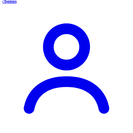
c
bonus