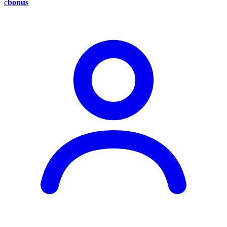
c
bonus