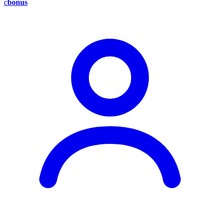
c
bonus