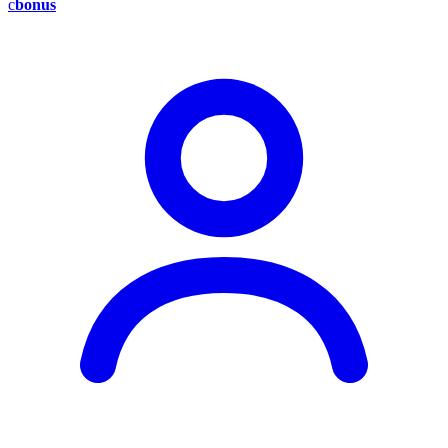
c
bonus