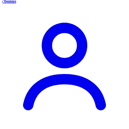
c
bonus