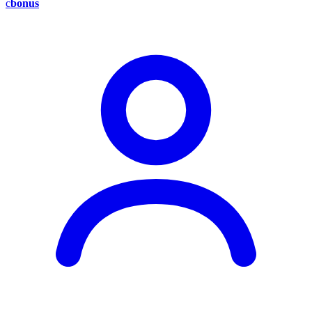
c
bonus