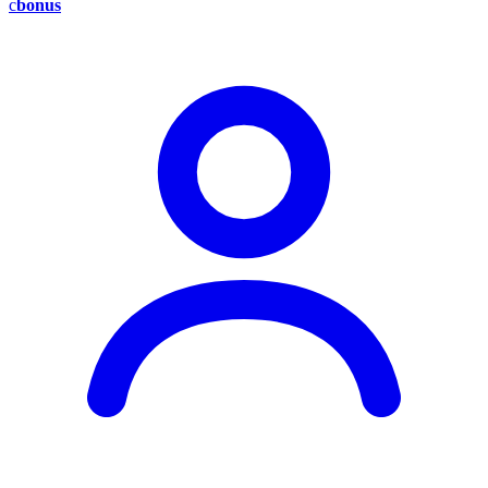
c
bonus