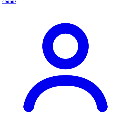
c
bonus