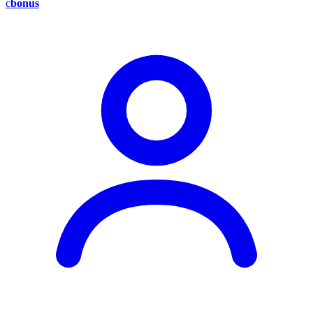
c
bonus