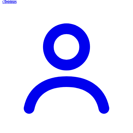
c
bonus