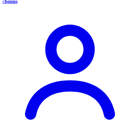
c
bonus