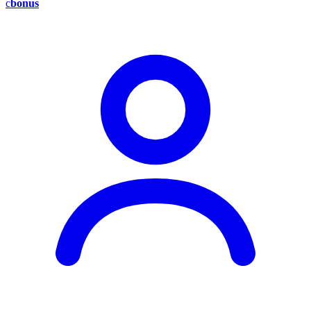
c
bonus