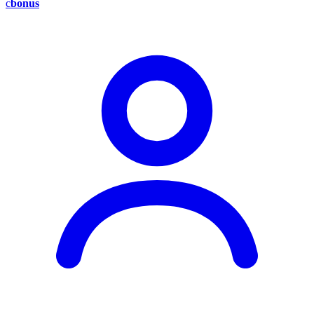
c
bonus