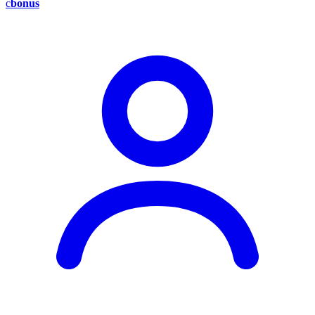
c
bonus