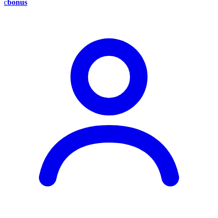
c
bonus