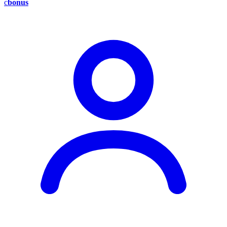
c
bonus