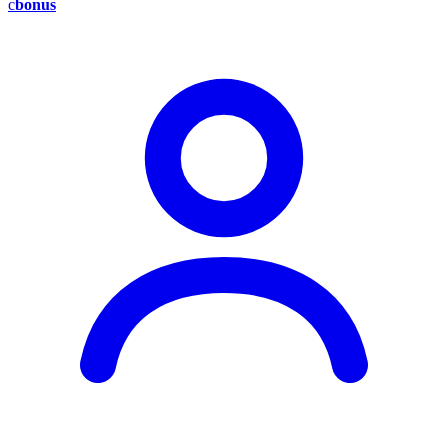
c
bonus