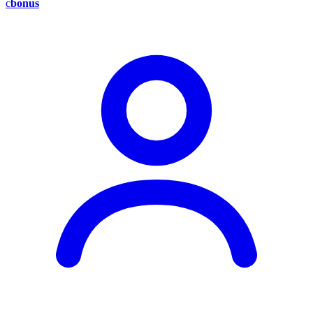
c
bonus