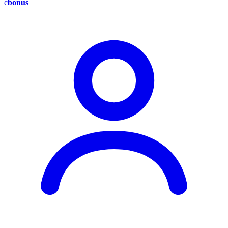
c
bonus