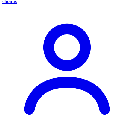
c
bonus