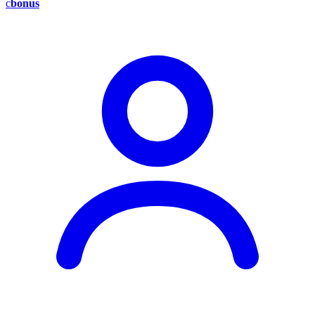
c
bonus