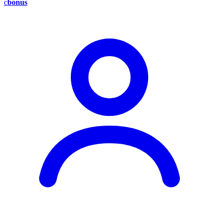
c
bonus