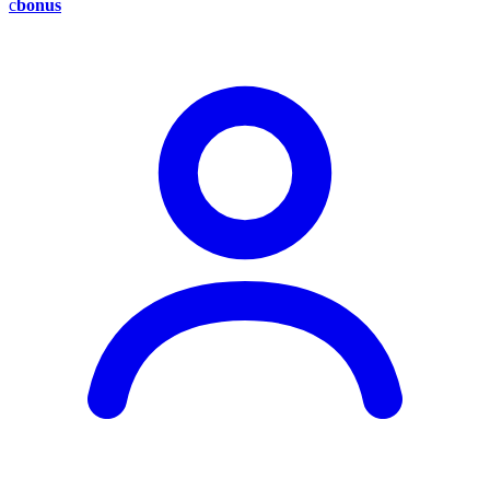
c
bonus