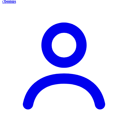
c
bonus