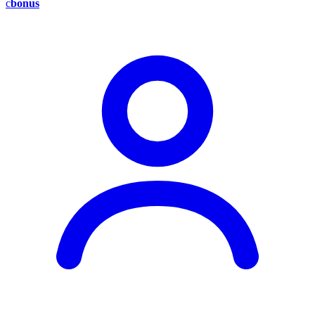
c
bonus