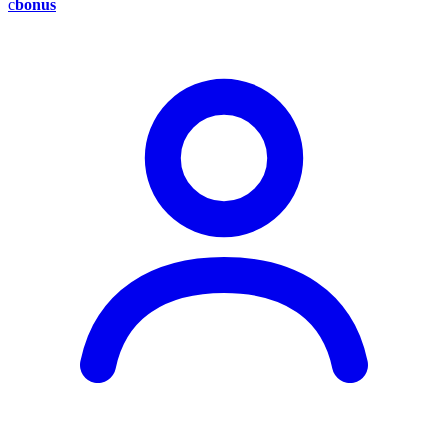
c
bonus