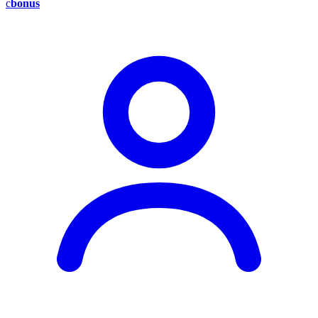
c
bonus