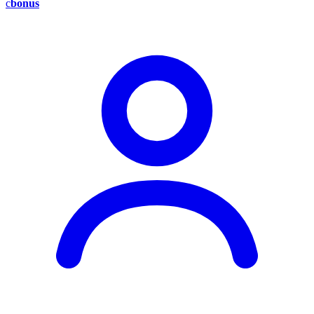
c
bonus