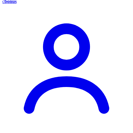
c
bonus