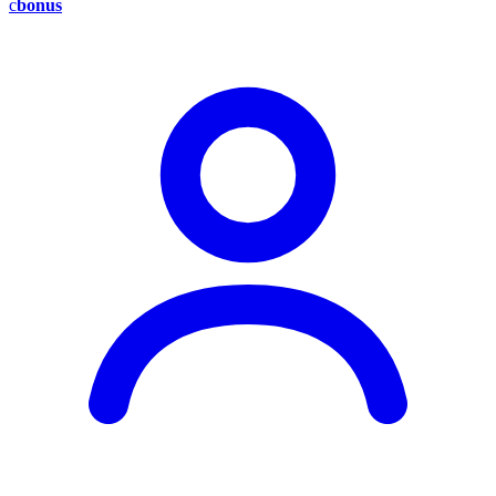
c
bonus