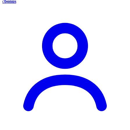
c
bonus