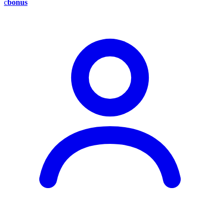
c
bonus