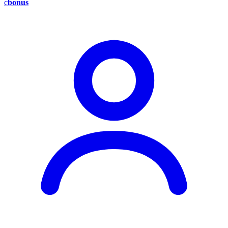
c
bonus