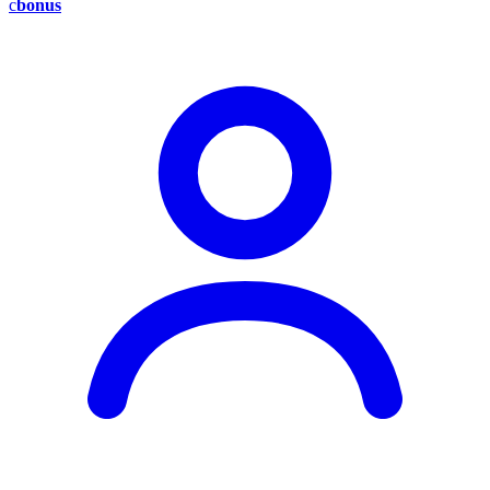
c
bonus