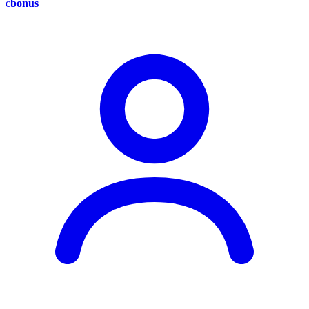
c
bonus