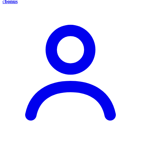
c
bonus