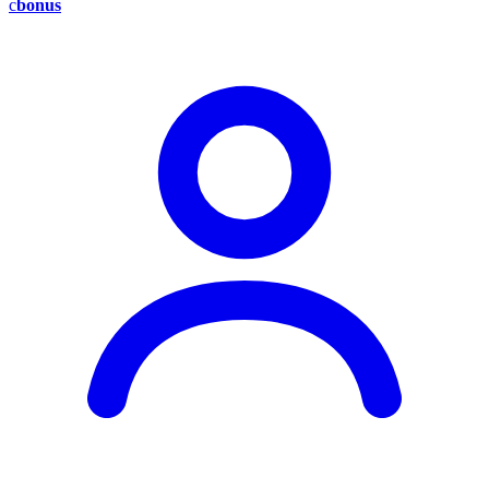
c
bonus