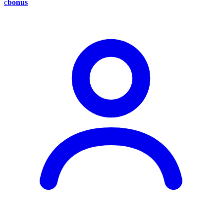
c
bonus