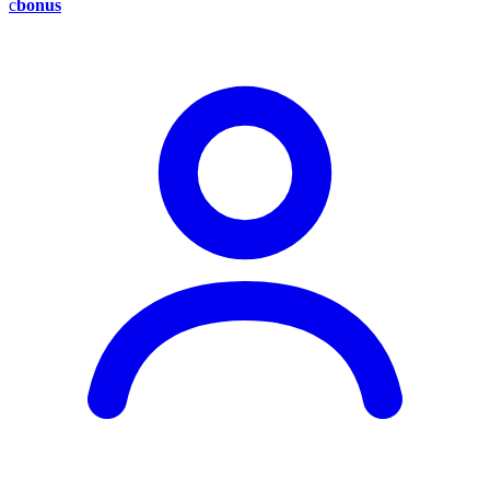
c
bonus