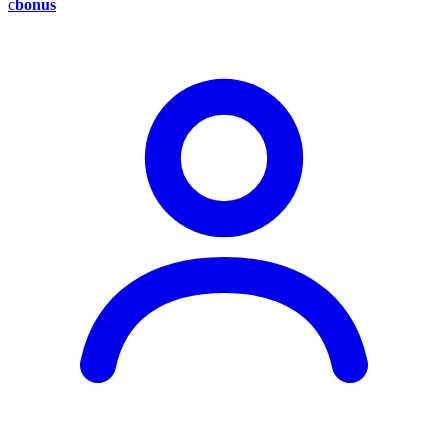
c
bonus