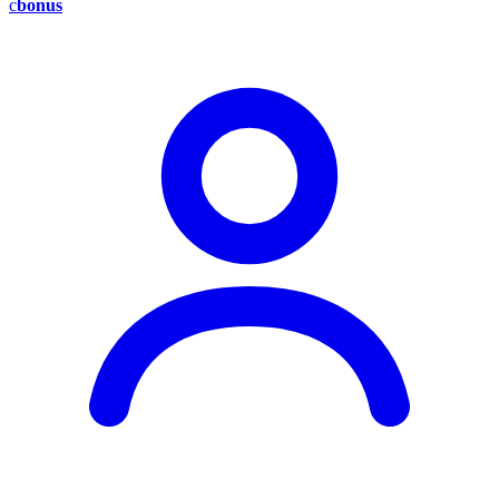
c
bonus