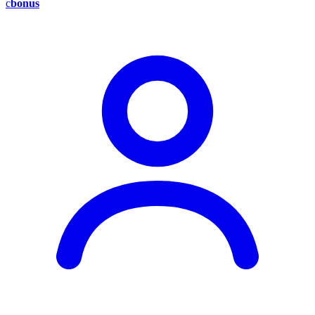
c
bonus