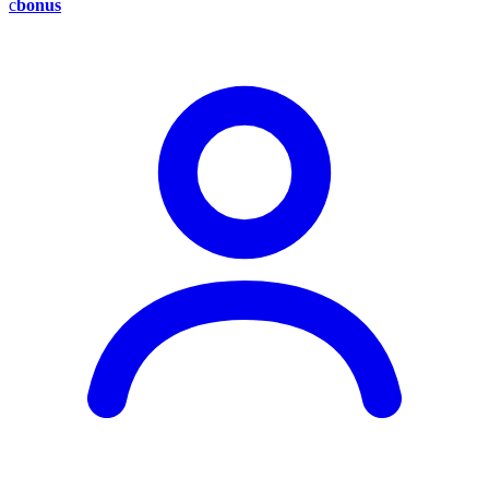
c
bonus