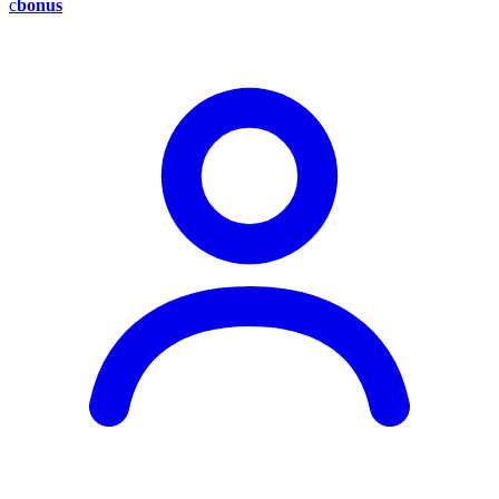
c
bonus