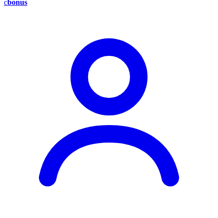
c
bonus